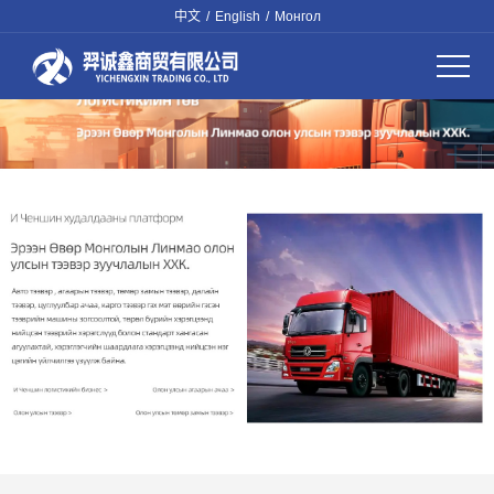
中文
/
English
/
Монгол