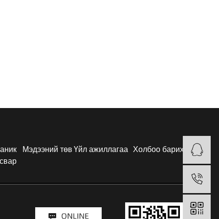
аник
Мэдээний төв
Үйл ажиллагаа
Холбоо барих
свар