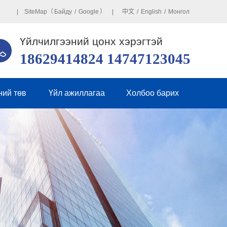
| SiteMap（
Байду
/
Google
） |
中文
/
English
/
Монгол
Үйлчилгээний цонх хэрэгтэй
18629414824 14747123045
ний төв
Үйл ажиллагаа
Холбоо барих
йн мэдээ
Бүр онлайн зурвас
рийн мэдээ
 асуудал