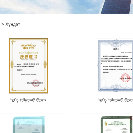
 >
Хүндэт
ᠡᠷᠬᠡ ᠣᠯᠭᠤᠬᠤ ᠪᠢᠴᠢᠭ
ᠡᠷᠬᠡ ᠣᠯᠭᠤᠬᠤ ᠪᠢᠴᠢ