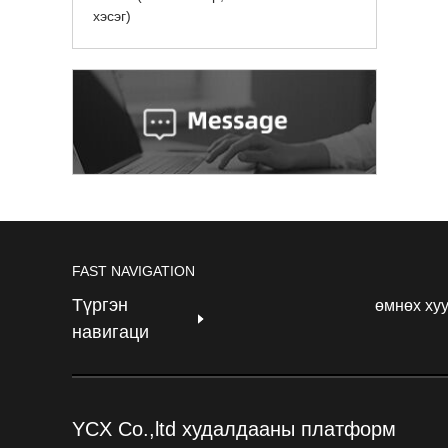
хэсэг)
FAST NAVIGATION
Түргэн
өмнөх ху
навигаци
YCX Co.,ltd худалдааны платформ