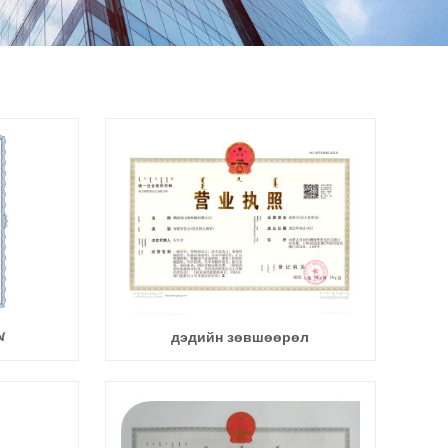
ᠭ
дэдийн зөвшөөрөл