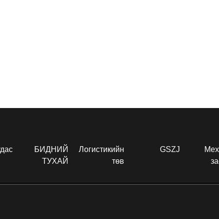
удас
БИДНИЙ
Логистикийн
GSZJ
Мех
ТУХАЙ
төв
за