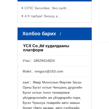
CITIC Securities: Энэ салб…
4.9 тэрбум! Энэхүү а…
Холбоо барих
YCX Co.,ltd худалдааны
платформ
Утас：18629414824
Мэйл：nmgycx@163.com
хаяг：Өвөр Монголын Өөртөө Засах
Орны Бугат хотын Чиншань дүүргийн
Бугат хотын тоног төхөөрөмж
үйлдвэрлэлийн аж үйлдвэрийн парк,
Бугат Чуанхуа тээврийн авто замын
боомт (Авто засвар, авто сэлбэгийн