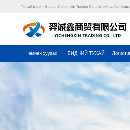
Тавтай морил! Baotou Yichengxin Trading Co., Ltd.-ийн албан ёсны
өмнөх хуудас
БИДНИЙ ТУХАЙ
Логисти
Оршил
компанийн соёл
Байгууллага
Хүндэт