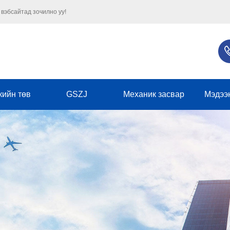
 вэбсайтад зочилно уу!
кийн төв
GSZJ
Механик засвар
Мэдээ
Бизнеси
Аж үйлдвэ
нийтлэг