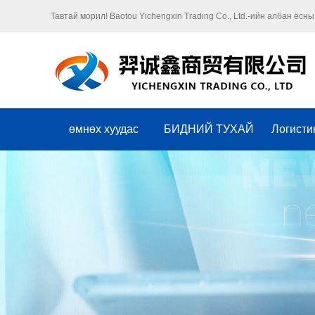
Тавтай морил! Baotou Yichengxin Trading Co., Ltd.-ийн албан ёсны
өмнөх хуудас
БИДНИЙ ТУХАЙ
Логисти
Оршил
компанийн соёл
Байгууллага
Хүндэт