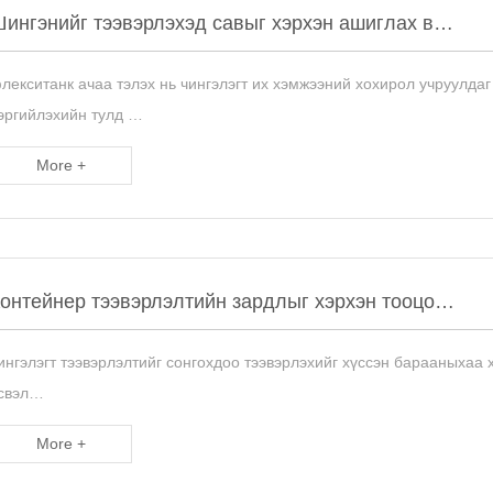
ингэнийг тээвэрлэхэд савыг хэрхэн ашиглах в…
лекситанк ачаа тэлэх нь чингэлэгт их хэмжээний хохирол учруулдаг 
эргийлэхийн тулд …
More +
онтейнер тээвэрлэлтийн зардлыг хэрхэн тооцо…
ингэлэгт тээвэрлэлтийг сонгохдоо тээвэрлэхийг хүссэн барааныхаа 
свэл…
More +