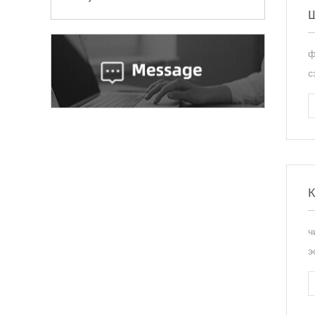
Ш
ф
с
К
ч
э