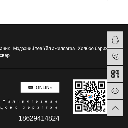
аник
Мэдээний төв
Үйл ажиллагаа
Холбоо барих
свар
Үйлчилгээний
цонх хэрэгтэй
18629414824