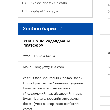
CITIC Securities: Энэ салб…
т
4.9 тэрбум! Энэхүү а…
б
Холбоо барих
YCX Co.,ltd худалдааны
платформ
А
Утас：18629414824
'
Мэйл：nmgycx@163.com
ц
хаяг：Өвөр Монголын Өөртөө Засах
Орны Бугат хотын Чиншань дүүргийн
Бугат хотын тоног төхөөрөмж
үйлдвэрлэлийн аж үйлдвэрийн парк,
Бугат Чуанхуа тээврийн авто замын
боомт (Авто засвар, авто сэлбэгийн
хэсэг)