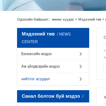
Одоогийн байршил：
өмнөх хуудас
>
Мэдээний төв
>
Мэдээний төв
NEWS
С
CENTER
т
Бизнесийн мэдээ
а
Аж үйлдвэрийн мэдээ
нийтлэг асуудал
Санал болгож буй мэдээ
Х