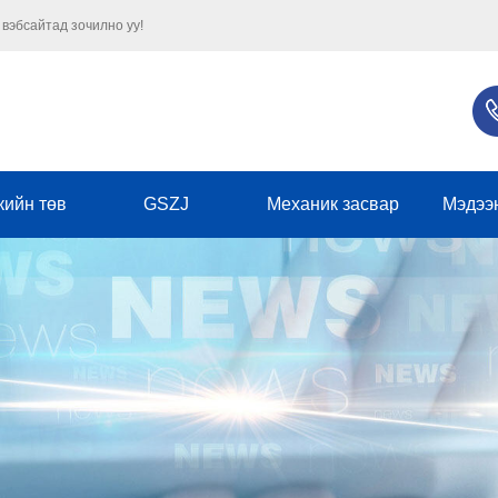
 вэбсайтад зочилно уу!
кийн төв
GSZJ
Механик засвар
Мэдээ
Бизнеси
Аж үйлдвэ
нийтлэг