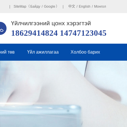
| SiteMap（
Байду
/
Google
） |
中文
/
English
/
Монгол
Үйлчилгээний цонх хэрэгтэй
18629414824 14747123045
ний төв
Үйл ажиллагаа
Холбоо барих
йн мэдээ
Бүр онлайн зурвас
рийн мэдээ
 асуудал