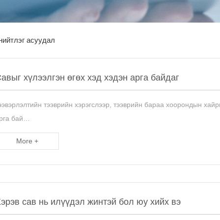
нийтлэг асуудал
авыг хүлээлгэн өгөх хэд хэдэн арга байдаг
ээвэрлэлтийн тээврийн хэрэгслээр, тээврийн бараа хоорондын хайрц
рга бай…
More +
эрэв сав нь илүүдэл жинтэй бол юу хийх вэ