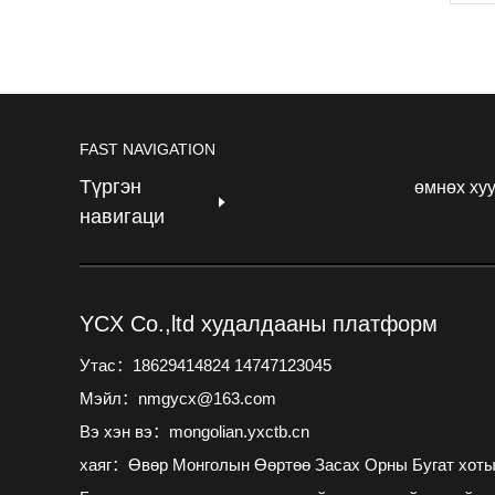
FAST NAVIGATION
Түргэн
өмнөх ху
навигаци
YCX Co.,ltd худалдааны платформ
Утас：18629414824 14747123045
Мэйл：nmgycx@163.com
Вэ хэн вэ：mongolian.yxctb.cn
хаяг：Өвөр Монголын Өөртөө Засах Орны Бугат хоты