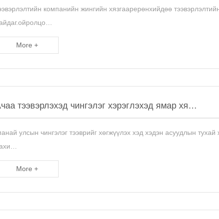
ээвэрлэлтийн компанийн жингийн хязгаарерөнхийдөө тээвэрлэлтийн
айдаг.ойролцо…
More +
чаа тээвэрлэхэд чингэлэг хэрэглэхэд ямар хя…
манай улсын чингэлэг тээврийг хөгжүүлэх хэд хэдэн асуудлын тухай
ахи…
More +