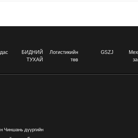
удас
БИДНИЙ
Логистикийн
GSZJ
Мех
ТУХАЙ
төв
за
н Чиншань дүүргийн