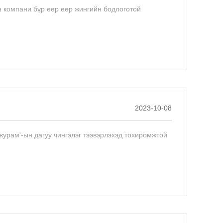
 компани бүр өөр өөр жингийн бодлоготой
2023-10-08
 журам'-ын дагуу чингэлэг тээвэрлэхэд тохиромжтой