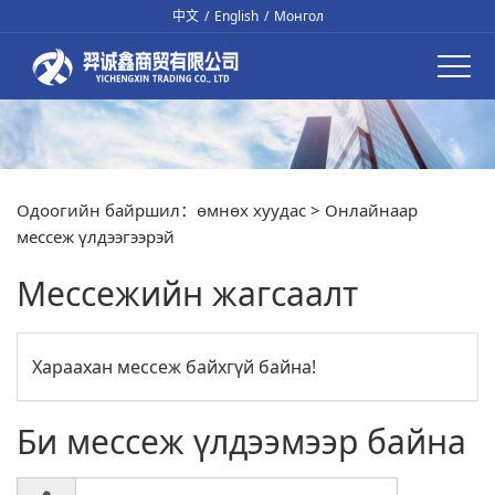
中文
/
English
/
Монгол
Одоогийн байршил：
өмнөх хуудас
> Онлайнаар
мессеж үлдээгээрэй
Мессежийн жагсаалт
Хараахан мессеж байхгүй байна!
Би мессеж үлдээмээр байна