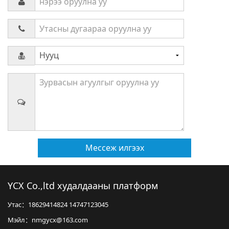
Мессеж илгээх
YCX Co.,ltd худалдааны платформ
Утас：18629414824 14747123045
Мэйл：nmgycx@163.com