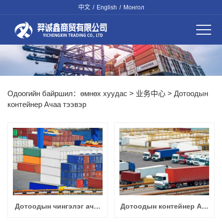
中文
/
English
/
Монгол
Одоогийн байршил：
өмнөх хуудас
>
业务中心
>
Дотоодын
контейнер Ачаа тээвэр
Дотоодын чингэлэг ач…
Дотоодын контейнер А…