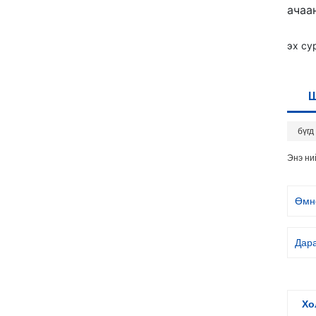
ачаа
эх су
бүгд
Энэ н
Өмн
Дар
Хо