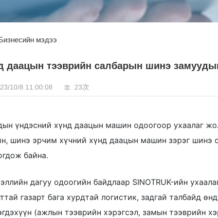
Бизнесийн мэдээ
д даацын тээврийн салбарын шинэ замуудын
23/10/8 11:00:08
23
次
дын үндэсний хүнд даацын машин одоогоор ухаалаг жо
н, шинэ эрчим хүчний хүнд даацын машин зэрэг шинэ с
огдож байна.
эллийн дагуу одоогийн байдлаар SINOTRUK-ийн ухаала
лттай газарт бага хурдтай логистик, задгай талбайд өнд
эгдэхүүн (ажлын тээврийн хэрэгсэл, замын тээврийн хэ