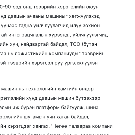
80-90-ээд онд тээврийн хэрэгслийн оюун
хүнд даацын ачааны машиныг хөгжүүлэхэд
 үүнээс гадна үйлчлүүлэгчид илүү зохион
ай интеграцчлалын хүрээнд , үйлчлүүлэгчид
ийн хүч, найдвартай байдал, TCO (бүтэн
йгаа нь ложистикийн компаниудыг тээврийн
тэй тээврийн хэрэгсэл рүү үргэлжлүүлэн
 машин нь технологийн хамгийн өндөр
зэрэглэлийн хүнд даацын машин бүтээхээр
алын иж бүрэн платформ байгуулж, шинэ
вэрлэлийн шугамын уян хатан байдал,
йн хэрэгцээг хангах. 'Нөгөө талаараа компани