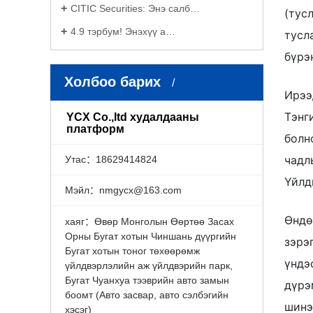
CITIC Securities: Энэ салб…
(тус
4.9 тэрбум! Энэхүү а…
тусл
бүрэ
Холбоо барих
Ирээ
Тэнг
YCX Co.,ltd худалдааны
платформ
болн
чадл
Утас：18629414824
Үйлд
Мэйл：nmgycx@163.com
Өндө
хаяг：Өвөр Монголын Өөртөө Засах
Орны Бугат хотын Чиншань дүүргийн
зэрэ
Бугат хотын тоног төхөөрөмж
үндэ
үйлдвэрлэлийн аж үйлдвэрийн парк,
Бугат Чуанхуа тээврийн авто замын
дүрэ
боомт (Авто засвар, авто сэлбэгийн
шинэ
хэсэг)