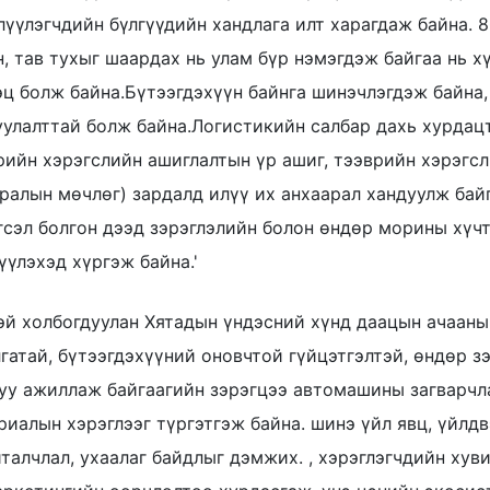
лүүлэгчдийн бүлгүүдийн хандлага илт харагдаж байна. 
н, тав тухыг шаардах нь улам бүр нэмэгдэж байгаа нь 
эц болж байна.Бүтээгдэхүүн байнга шинэчлэгдэж байна,
уулалттай болж байна.Логистикийн салбар дахь хурдацт
рийн хэрэгслийн ашиглалтын үр ашиг, тээврийн хэрэгсл
ралын мөчлөг) зардалд илүү их анхаарал хандуулж ба
гсэл болгон дээд зэрэглэлийн болон өндөр морины хүч
үүлэхэд хүргэж байна.'
эй холбогдуулан Хятадын үндэсний хүнд даацын ачааны
лгатай, бүтээгдэхүүний оновчтой гүйцэтгэлтэй, өндөр 
уу ажиллаж байгаагийн зэрэгцээ автомашины загварчл
риалын хэрэглээг түргэтгэж байна. шинэ үйл явц, үйлд
талчлал, ухаалаг байдлыг дэмжих. , хэрэглэгчдийн хуви