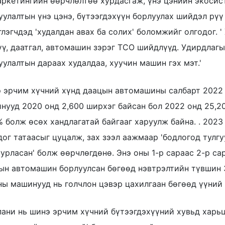
аркетингийн өөрчлөлтөө хурдасгаж, үнэ цэнийн экосист
уулалтын үнэ цэнэ, бүтээгдэхүүн борлуулах шийдэл рүү
глэгчдэд 'худалдан авах ба солих' боломжийг олгодог. 
үү, даатгал, автомашин зэрэг TCO шийдлүүд. Удирдлагы
уулалтын дараах худалдаа, хуучин машин гэх мэт.'
 эрчим хүчний хүнд даацын автомашины салбарт 2022 
нууд 2020 онд 2,600 ширхэг байсан бол 2022 онд 25,20
% болж өсөх хандлагатай байгааг харуулж байна. . 202
дог татаасыг цуцалж, зах зээл аажмаар 'бодлогод тулгу
уурласан' болж өөрчлөгдөнө. Энэ оны 1-р сараас 2-р с
ын автомашин борлуулсан бөгөөд нэвтрэлтийн түвшин 
ны машинууд нь голчлон цэвэр цахилгаан бөгөөд үүний 
пани нь шинэ эрчим хүчний бүтээгдэхүүний хувьд харьца