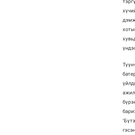
тэрг
хүчи
дэмж
хоты
хувь
үндэ
Түүн
бате
үйлд
ажил
бүрэ
бари
'Бүт
гэсэ