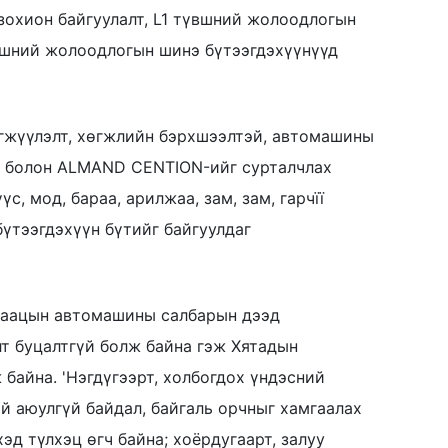
зохион байгуулалт, L1 түвшний жолоодлогын
вшний жолоодлогын шинэ бүтээгдэхүүнүүд
гжүүлэлт, хөгжлийн бэрхшээлтэй, автомашины
ter болон ALMAND CENTION-ийг сурталчлах
с, мод, бараа, арилжаа, зам, зам, гарчїї
үтээгдэхүүн бүтийг байгуулдаг
даацын автомашины салбарын дээд
лт буцалтгүй болж байна гэж Хятадын
байна. 'Нэгдүгээрт, холбогдох үндэсний
 аюулгүй байдал, байгаль орчныг хамгаалах
д түлхэц өгч байна; хоёрдугаарт, залуу