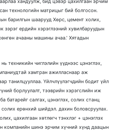
хаарлаа хандуулж, бид цэвэр цахилгаан эрчим
лсан технологийн матрицыг бий болгосон.
тын барилгын шаарууд Хөрс, цемент холих,
ик зэрэг ердийн хэрэглээний хувилбаруудын
 хөнгөн ачааны машины ачаа.' Хятадын
нь техникийн чиглэлийн үүднээс цэнэглэх,
компаниудтай хамтран ажилласнаар аж
аар танилцууллаа. Үйлчлүүлэгчдийн бодит үйл
үүний борлуулалт, тээврийн хэрэгслийн иж
ба батарейг салгах, цэнэглэх, солих станц
, солих ерөнхий шийдэл. дахин боловсруулах.
олих, цахилгаан хөтлөгч тэнхлэг + цэнэглэх
ан компанийн шинэ эрчим хүчний хүнд даацын