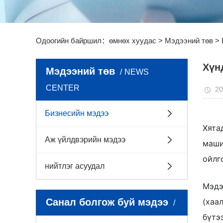
Одоогийн байршил：
өмнөх хуудас
>
Мэдээний төв
>
Хүн
Мэдээний төв
NEWS
CENTER
20
Бизнесийн мэдээ
Хята
Аж үйлдвэрийн мэдээ
маши
ойлг
нийтлэг асуудал
Мэдэ
Санал болгож буй мэдээ
(хаа
бүтэ