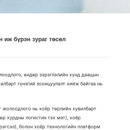
 иж бүрэн зураг төсөл
лоодлого, өндөр зэрэглэлийн хүнд даацын
албарт гүнзгий зохицуулалт хийж байгаа нь
г жолоодлого нь хоёр төрлийн хувилбарт
өр хурдны логистик гэх мэт), хоёр
рэгсэл), болон хоёр технологийн платформ