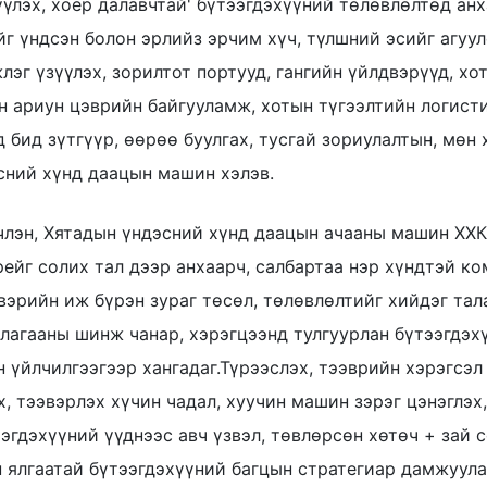
үүлэх, хоёр далавчтай' бүтээгдэхүүний төлөвлөлтөд ан
йг үндсэн болон эрлийз эрчим хүч, түлшний эсийг агуу
лэг үзүүлэх, зорилтот портууд, гангийн үйлдвэрүүд, хо
н ариун цэврийн байгууламж, хотын түгээлтийн логист
д бид зүтгүүр, өөрөө буулгах, тусгай зориулалтын, мөн
сний хүнд даацын машин хэлэв.
члэн, Хятадын үндэсний хүнд даацын ачааны машин ХХК 
рейг солих тал дээр анхаарч, салбартаа нэр хүндтэй 
вэрийн иж бүрэн зураг төсөл, төлөвлөлтийг хийдэг тал
лагааны шинж чанар, хэрэгцээнд тулгуурлан бүтээгдэх
н үйлчилгээгээр хангадаг.Түрээслэх, тээврийн хэрэгсэл 
х, тээвэрлэх хүчин чадал, хуучин машин зэрэг цэнэглэх
ээгдэхүүний үүднээс авч үзвэл, төвлөрсөн хөтөч + зай с
н ялгаатай бүтээгдэхүүний багцын стратегиар дамжуул