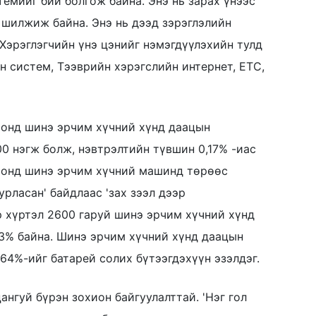
емийг бий болгож байна. Энэ нь зарах үнээс
 шилжиж байна. Энэ нь дээд зэрэглэлийн
' Хэрэглэгчийн үнэ цэнийг нэмэгдүүлэхийн тулд
н систем, Тээврийн хэрэгслийн интернет, ETC,
онд шинэ эрчим хүчний хүнд даацын
0 нэгж болж, нэвтрэлтийн түвшин 0,17% -иас
3 онд шинэ эрчим хүчний машинд төрөөс
урласан' байдлаас 'зах зээл дээр
ар хүртэл 2600 гаруй шинэ эрчим хүчний хүнд
3% байна. Шинэ эрчим хүчний хүнд даацын
64%-ийг батарей солих бүтээгдэхүүн эзэлдэг.
нгуй бүрэн зохион байгуулалттай. 'Нэг гол