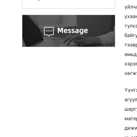
үйлч
ухаа
түлх
байг
тээв
амьд
хэрэ
хөгж
Үүнт
агуу
шарг
мате
дижи