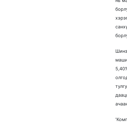
нь м
борл
хэрэ
санх
борл
Шинэ
маши
5,40
олго
тулг
даац
ачаа
'Ком