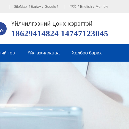
| SiteMap（
Байду
/
Google
） |
中文
/
English
/
Монгол
Үйлчилгээний цонх хэрэгтэй
18629414824 14747123045
ний төв
Үйл ажиллагаа
Холбоо барих
йн мэдээ
Бүр онлайн зурвас
рийн мэдээ
 асуудал