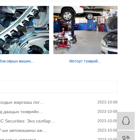
Том оврын машин…
Моторт тээврий…
Д
оодын маргааш лог…
2023-10-08
д даацын тээврийн…
2023-10-08
IC Securities: Энэ салбар…
2023-10-08
-ын автомашины аж…
2023-10-08
эв сав нь илүүдэл…
2023-10-08