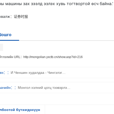
ны машины зах зээлд эзлэх хувь тогтвортой өсч байна.'
рвалж
：证券时报
Шошго
ийтлэлийн URL：
http://mongolian.yxctb.cn/show.asp?id=216
өх：
И Ченшин худалдаа - Чингэлэг…
аачийн：
Монгол хэлний цогц тээвэрлэ…
лбоотой бүтээгдэхүүн