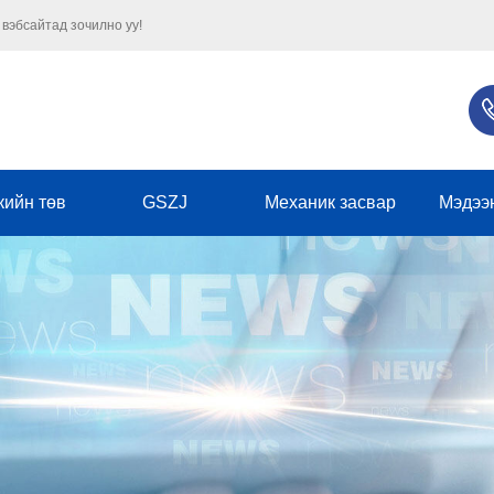
 вэбсайтад зочилно уу!
кийн төв
GSZJ
Механик засвар
Мэдээ
Бизнеси
Аж үйлдвэ
нийтлэг