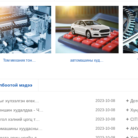
Том механик тон…
автомашины худ…
лбоотой мэдээ
ыг хүлээлгэн өгөх…
Дот
2023-10-08
еншин худалдаа - Ч…
Хүн
2023-10-08
гол хэлний цогц т…
CIT
2023-10-08
омашины хуудасны…
АНУ
2023-10-08
 дата эрин үеийн д…
Хэр
2023-10-08