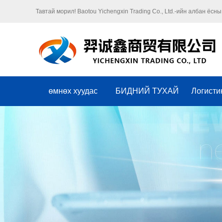
Тавтай морил! Baotou Yichengxin Trading Co., Ltd.-ийн албан ёсны
өмнөх хуудас
БИДНИЙ ТУХАЙ
Логисти
Оршил
компанийн соёл
Байгууллага
Хүндэт