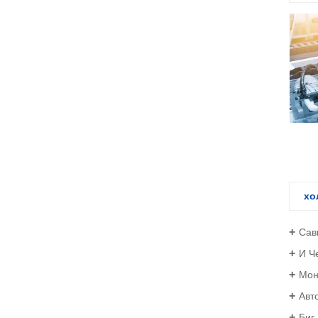
Уул уурхайн тон…
хо
Сав
И Ч
Мон
Авт
Биг