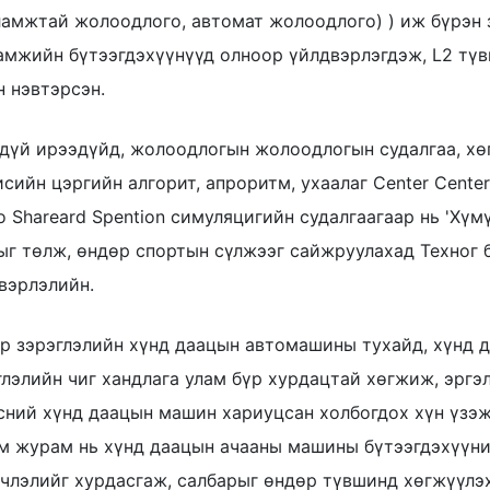
ламжтай жолоодлого, автомат жолоодлого) ) иж бүрэн 
амжийн бүтээгдэхүүнүүд олноор үйлдвэрлэгдэж, L2 тү
н нэвтэрсэн.
дүй ирээдүйд, жолоодлогын жолоодлогын судалгаа, хө
исийн цэргийн алгорит, апроритм, ухаалаг Center Cen
о Shareard Spention симуляцигийн судалгаагаар нь 'Хүмүү
ыг төлж, өндөр спортын сүлжээг сайжруулахад Техног б
вэрлэлийн.
р зэрэглэлийн хүнд даацын автомашины тухайд, хүнд 
глэлийн чиг хандлага улам бүр хурдацтай хөгжиж, эргэ
сний хүнд даацын машин хариуцсан холбогдох хүн үзэж 
м журам нь хүнд даацын ачааны машины бүтээгдэхүүний
члэлийг хурдасгаж, салбарыг өндөр түвшинд хөгжүүлэхэ